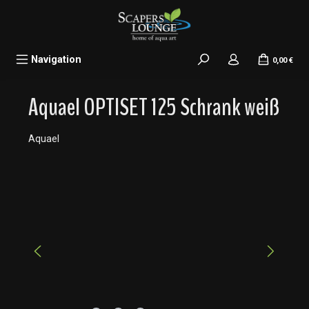
alt springen
Navigation
0,00 €
Aquael OPTISET 125 Schrank weiß
Aquael
Bildergalerie überspringen