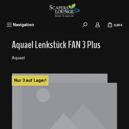
alt springen
Navigation
0,00 €
Aquael Lenkstück FAN 3 Plus
Aquael
Bildergalerie überspringen
Nur 3 auf Lager!