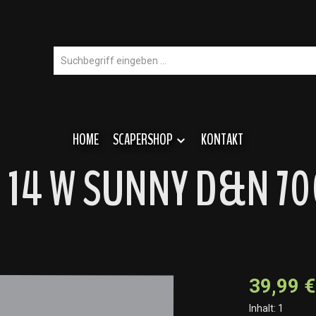
HOME
SCAPERSHOP
KONTAKT
E 14 W SUNNY D&N 70
39,99 €
Inhalt:
1