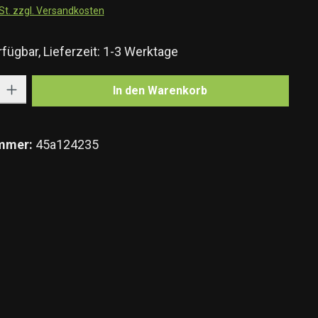
wSt. zzgl. Versandkosten
fügbar, Lieferzeit: 1-3 Werktage
Gib den gewünschten Wert ein oder benutze die Schaltflächen um die Anzahl zu e
In den Warenkorb
mmer:
45a124235