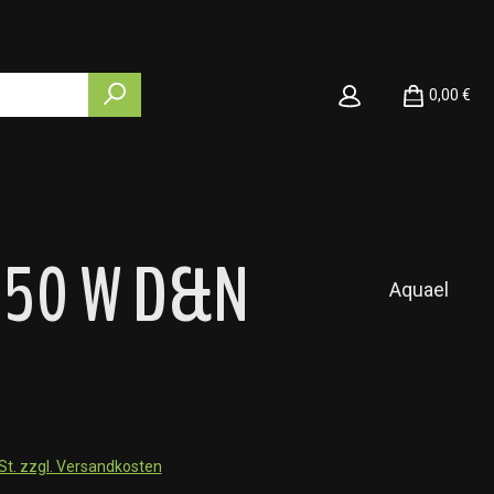
0,00 €
 150 W D&N
Aquael
wSt. zzgl. Versandkosten