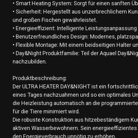
• Smart Heating System: Sorgt für einen sanften 
• Sicherheit: Hergestellt aus unzerbrechlichem Kuns
und großen Fischen gewährleistet.
• Energieeffizient: Intelligente Leistungsanpassun
• Benutzerfreundliches Design: Modernes, platzspa
• Flexible Montage: Mit einem beidseitigen Halter 
• Day&Night Produktfamilie: Teil der Aquael Day&Ni
nachzubilden.
Produktbeschreibung:
Der ULTRA HEATER DAY&NIGHT ist ein fortschrittli
eines Tages nachzuahmen und so ein optimales Um
die Heizleistung automatisch an die programmiert
für die Tiere minimiert wird.
Die robuste Konstruktion aus hitzebeständigem Kuns
aktiven Wasserbewohnern. Sein energieeffizientes 
den Energieverbrauch unnötig zu erhöhen.