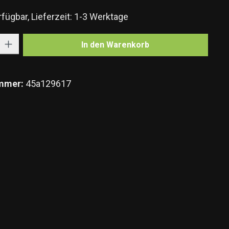
fügbar, Lieferzeit: 1-3 Werktage
Gib den gewünschten Wert ein oder benutze die Schaltflächen um die Anzahl zu e
In den Warenkorb
mmer:
45a129617