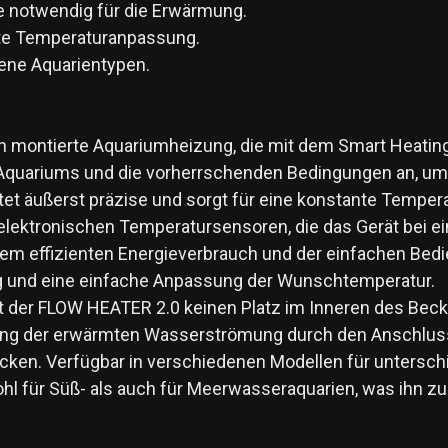
wie notwendig für die Erwärmung.
hte Temperaturanpassung.
dene Aquarientypen.
ßen montierte Aquariumheizung, die mit dem Smart Heatin
es Aquariums und die vorherrschenden Bedingungen an, um
et äußerst präzise und sorgt für eine konstante Tempera
e elektronischen Temperatursensoren, die das Gerät bei
nem effizienten Energieverbrauch und der einfachen Be
g und eine einfache Anpassung der Wunschtemperatur.
der FLOW HEATER 2.0 keinen Platz im Inneren des Becken
lung der erwärmten Wasserströmung durch den Anschluss
ken. Verfügbar in verschiedenen Modellen für untersc
 für Süß- als auch für Meerwasseraquarien, was ihn zu e