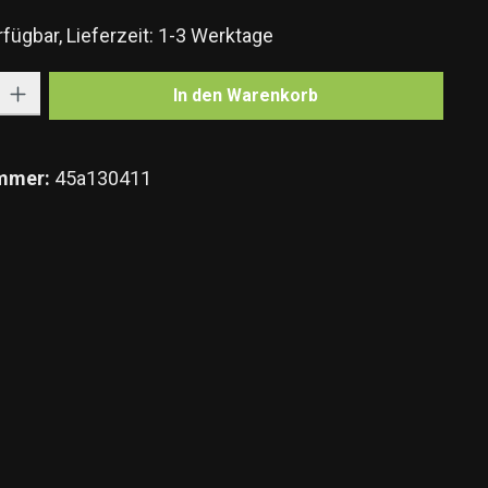
fügbar, Lieferzeit: 1-3 Werktage
Gib den gewünschten Wert ein oder benutze die Schaltflächen um die Anzahl zu e
In den Warenkorb
mmer:
45a130411