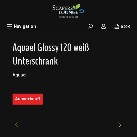
alt springen
Navigation
0,00 €
Aquael Glossy 120 weiß
Unterschrank
Aquael
Bildergalerie überspringen
Ausverkauft