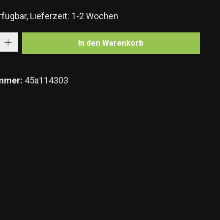
fügbar, Lieferzeit: 1-2 Wochen
Gib den gewünschten Wert ein oder benutze die Schaltflächen um die Anzahl zu e
In den Warenkorb
mmer:
45a114303