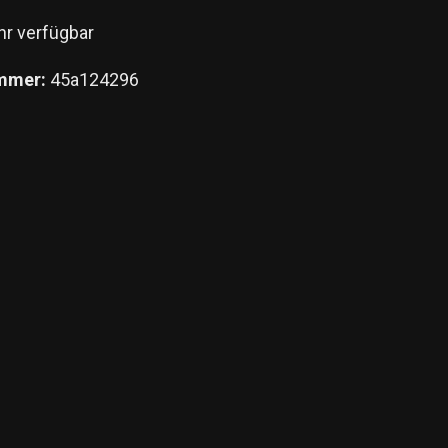
r verfügbar
mmer:
45a124296