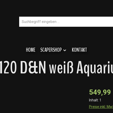
HOME
SCAPERSHOP
KONTAKT
 120 D&N weiß Aquar
549,99
Inhalt:
1
Preise inkl. M