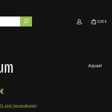
0,00 €
ium
Aquael
 €
wSt. zzgl. Versandkosten