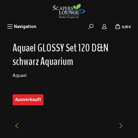
alt springen
Navigation
0,00 €
Aquael GLOSSY Set 120 D&N
schwarz Aquarium
Aquael
Bildergalerie überspringen
Ausverkauft