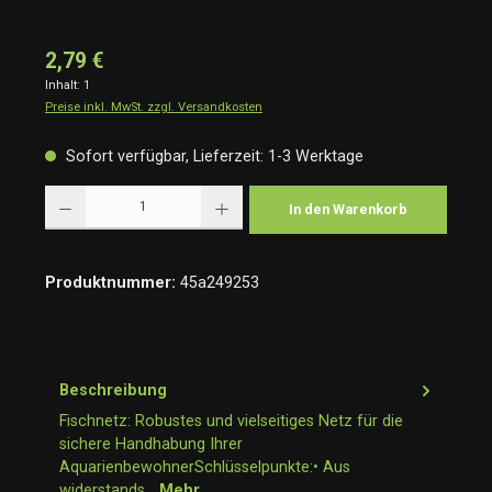
2,79 €
Inhalt:
1
Preise inkl. MwSt. zzgl. Versandkosten
Sofort verfügbar, Lieferzeit: 1-3 Werktage
Produkt Anzahl: Gib den gewünschten Wert ein oder benutze die Schaltflächen um die Anzah
In den Warenkorb
Produktnummer:
45a249253
Beschreibung
Fischnetz: Robustes und vielseitiges Netz für die
sichere Handhabung Ihrer
AquarienbewohnerSchlüsselpunkte:• Aus
widerstands…
Mehr