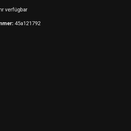
r verfügbar
mmer:
45a121792