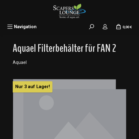
alt springen
Navigation
0,00 €
Aquael Filterbehälter für FAN 2
Aquael
Bildergalerie überspringen
Nur 3 auf Lager!