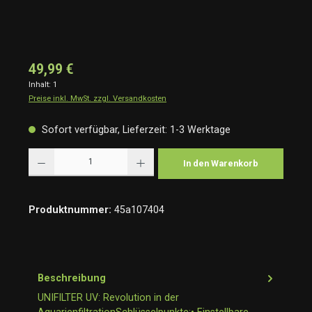
49,99 €
Inhalt:
1
Preise inkl. MwSt. zzgl. Versandkosten
Sofort verfügbar, Lieferzeit: 1-3 Werktage
Produkt Anzahl: Gib den gewünschten Wert ein oder benutze die Schaltflächen um die Anzah
In den Warenkorb
Produktnummer:
45a107404
Beschreibung
UNIFILTER UV: Revolution in der