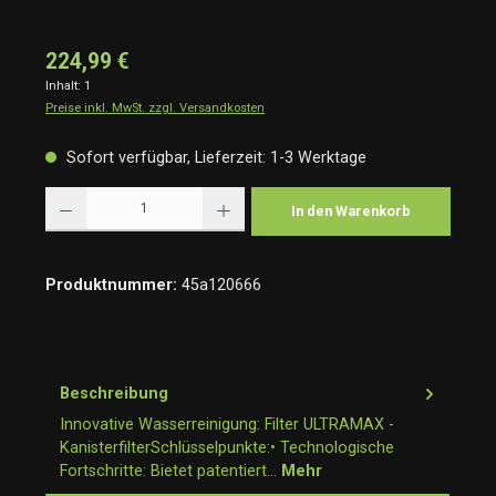
224,99 €
Inhalt:
1
Preise inkl. MwSt. zzgl. Versandkosten
Sofort verfügbar, Lieferzeit: 1-3 Werktage
Produkt Anzahl: Gib den gewünschten Wert ein oder benutze die Schaltflächen um die Anzah
In den Warenkorb
Produktnummer:
45a120666
Beschreibung
Innovative Wasserreinigung: Filter ULTRAMAX -
KanisterfilterSchlüsselpunkte:• Technologische
Fortschritte: Bietet patentiert…
Mehr