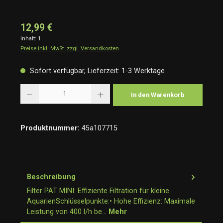
12,99 €
Inhalt:
1
Preise inkl. MwSt. zzgl. Versandkosten
Sofort verfügbar, Lieferzeit: 1-3 Werktage
Produkt Anzahl: Gib den gewünschten Wert ein oder benutze die Schaltflächen um die Anzah
In den Warenkorb
Produktnummer:
45a107715
Beschreibung
Filter PAT MINI: Effiziente Filtration für kleine
AquarienSchlüsselpunkte:• Hohe Effizienz: Maximale
Leistung von 400 l/h be…
Mehr