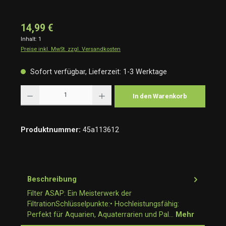
14,99 €
Inhalt:
1
Preise inkl. MwSt. zzgl. Versandkosten
Sofort verfügbar, Lieferzeit: 1-3 Werktage
Produkt Anzahl: Gib den gewünschten Wert ein oder benutze die Schaltflächen um die Anzah
In den Warenkorb
Produktnummer:
45a113612
Beschreibung
Filter ASAP: Ein Meisterwerk der
FiltrationSchlüsselpunkte:• Hochleistungsfähig:
Perfekt für Aquarien, Aquaterrarien und Pal…
Mehr