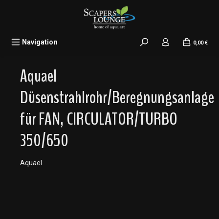
alt springen
Navigation
0,00 €
Aquael
Düsenstrahlrohr/Beregnungsanlage
für FAN, CIRCULATOR/TURBO
350/650
Aquael
Bildergalerie überspringen