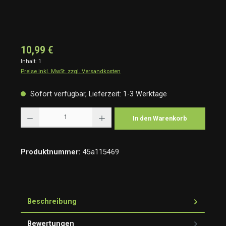
10,99 €
Inhalt:
1
Preise inkl. MwSt. zzgl. Versandkosten
Sofort verfügbar, Lieferzeit: 1-3 Werktage
Produkt Anzahl: Gib den gewünschten Wert ein oder benutze die Schaltflächen um die Anzah
In den Warenkorb
Produktnummer:
45a115469
Beschreibung
Bewertungen