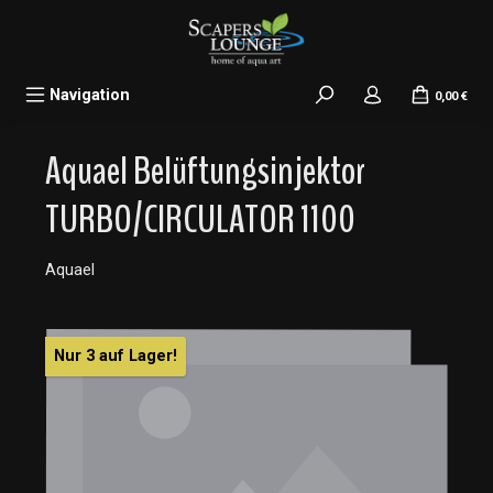
alt springen
Navigation
0,00 €
Aquael Belüftungsinjektor
TURBO/CIRCULATOR 1100
Aquael
Bildergalerie überspringen
Nur 3 auf Lager!