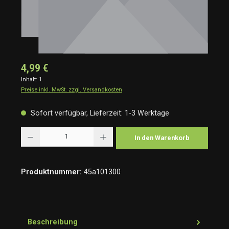
4,99 €
Inhalt:
1
Preise inkl. MwSt. zzgl. Versandkosten
Sofort verfügbar, Lieferzeit: 1-3 Werktage
Produkt Anzahl: Gib den gewünschten Wert ein oder benutze die Schaltflächen um die Anzah
In den Warenkorb
Produktnummer:
45a101300
Beschreibung