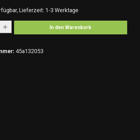
fügbar, Lieferzeit: 1-3 Werktage
Gib den gewünschten Wert ein oder benutze die Schaltflächen um die Anzahl zu e
In den Warenkorb
mmer:
45a132053