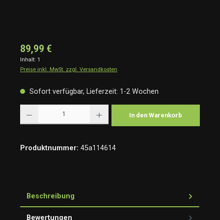
89,99 €
Inhalt:
1
Preise inkl. MwSt. zzgl. Versandkosten
Sofort verfügbar, Lieferzeit: 1-2 Wochen
Produkt Anzahl: Gib den gewünschten Wert ein oder benutze die Schaltflächen um die Anzah
In den Warenkorb
Produktnummer:
45a114614
Beschreibung
Bewertungen