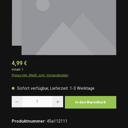
4,99 €
Inhalt:
1
Preise inkl. MwSt. zzgl. Versandkosten
Sofort verfügbar, Lieferzeit: 1-3 Werktage
Produkt Anzahl: Gib den gewünschten Wert ein oder benutze die Schaltflächen um die Anzah
In den Warenkorb
Produktnummer:
45a112111