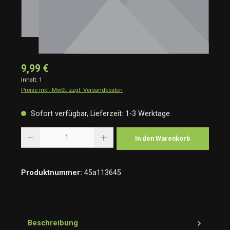
9,99 €
Inhalt:
1
Preise inkl. MwSt. zzgl. Versandkosten
Sofort verfügbar, Lieferzeit: 1-3 Werktage
Produkt Anzahl: Gib den gewünschten Wert ein oder benutze die Schaltflächen um die Anzah
In den Warenkorb
Produktnummer:
45a113645
Beschreibung