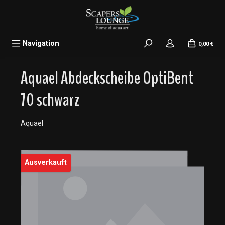
alt springen
Navigation
0,00 €
Aquael Abdeckscheibe OptiBent
70 schwarz
Aquael
Bildergalerie überspringen
Ausverkauft