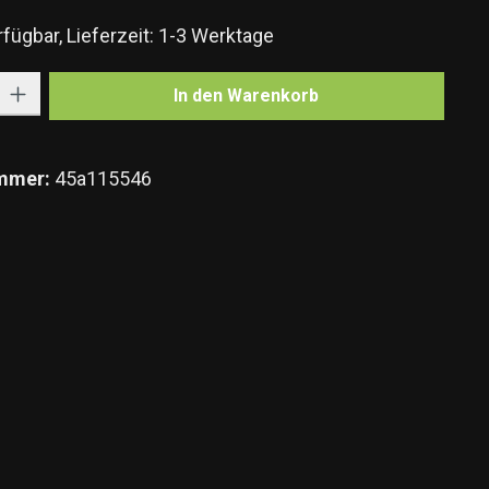
fügbar, Lieferzeit: 1-3 Werktage
Gib den gewünschten Wert ein oder benutze die Schaltflächen um die Anzahl zu e
In den Warenkorb
mmer:
45a115546