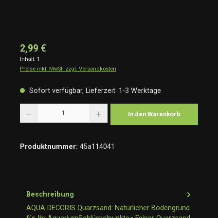
2,99 €
Inhalt:
1
Preise inkl. MwSt. zzgl. Versandkosten
Sofort verfügbar, Lieferzeit: 1-3 Werktage
Produkt Anzahl: Gib den gewünschten Wert ein oder benutze die Schaltflächen um die Anzah
In den Warenkorb
Produktnummer:
45a114041
Beschreibung
AQUA DECORIS Quarzsand: Natürlicher Bodengrund