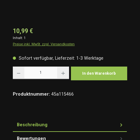
10,99 €
Inhalt:
1
Preise inkl. MwSt. zzgl. Versandkosten
Sofort verfügbar, Lieferzeit: 1-3 Werktage
Produkt Anzahl: Gib den gewünschten Wert ein oder benutze die Schaltflächen um die Anzah
In den Warenkorb
Produktnummer:
45a115466
Beschreibung
Bewertungen