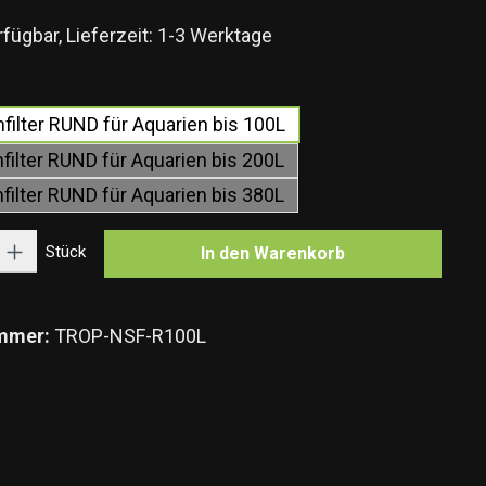
fügbar, Lieferzeit: 1-3 Werktage
wählen
lter RUND für Aquarien bis 100L
lter RUND für Aquarien bis 200L
lter RUND für Aquarien bis 380L
Gib den gewünschten Wert ein oder benutze die Schaltflächen um die Anzahl zu e
Stück
In den Warenkorb
mmer:
TROP-NSF-R100L