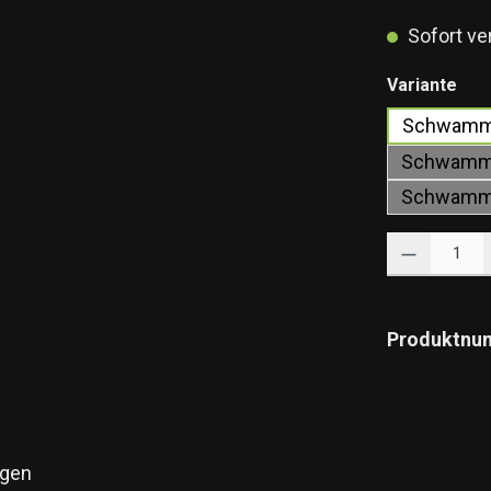
Sofort ver
aus
Variante
Schwammfi
Schwammfi
Schwammfi
Produkt Anzahl: 
Produktnu
gen