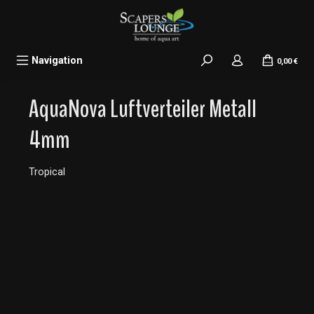
alt springen
Navigation
0,00 €
AquaNova Luftverteiler Metall
4mm
Tropical
Bildergalerie überspringen