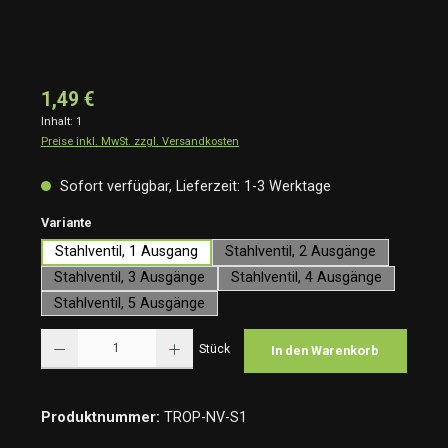
1,49 €
Inhalt:
1
Preise inkl. MwSt. zzgl. Versandkosten
Sofort verfügbar, Lieferzeit: 1-3 Werktage
auswählen
Variante
Stahlventil, 1 Ausgang
Stahlventil, 2 Ausgänge
Stahlventil, 3 Ausgänge
Stahlventil, 4 Ausgänge
Stahlventil, 5 Ausgänge
Produkt Anzahl: Gib den gewünschten Wert ein oder benutze die Schaltflächen um die Anzah
Stück
In den Warenkorb
Produktnummer:
TROP-NV-S1