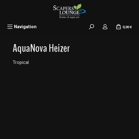
alt springen
Navigation
0,00 €
AquaNova Heizer
Tropical
Bildergalerie überspringen