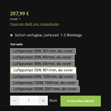
207,99 €
Inhalt:
1
Preise inkl. MwSt. zzgl. Versandkosten
Sofort verfügbar, Lieferzeit: 1-3 Werktage
auswählen
Variante
Luftppumpe 20W, 351/min, alu cover
Luftppumpe 25W, 45l/min, alu cover
Luftppumpe 38W, 65l/min, alu cover
Luftppumpe 55W, 801/min, alu cover
Luftppumpe 65W, 100l/min, alu cover
Luftppumpe 125W, 150l/min, alu cover
Luftppumpe 200W, 2001/min, alu cover
Produkt Anzahl: Gib den gewünschten Wert ein oder benutze die Schaltflächen um die Anzah
Stück
In den Warenkorb