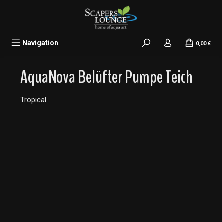
alt springen
Navigation
0,00 €
AquaNova Belüfter Pumpe Teich
Tropical
Bildergalerie überspringen