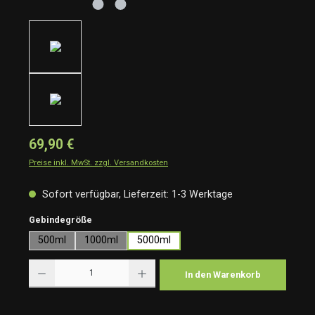
69,90 €
Preise inkl. MwSt. zzgl. Versandkosten
Sofort verfügbar, Lieferzeit: 1-3 Werktage
auswählen
Gebindegröße
500ml
1000ml
5000ml
Produkt Anzahl: Gib den gewünschten Wert ein oder benutze die Schaltflächen um die Anzah
In den Warenkorb