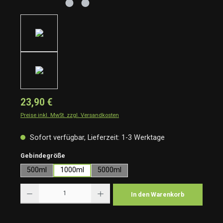
23,90 €
Preise inkl. MwSt. zzgl. Versandkosten
Sofort verfügbar, Lieferzeit: 1-3 Werktage
auswählen
Gebindegröße
500ml
1000ml
5000ml
Produkt Anzahl: Gib den gewünschten Wert ein oder benutze die Schaltflächen um die Anzah
In den Warenkorb