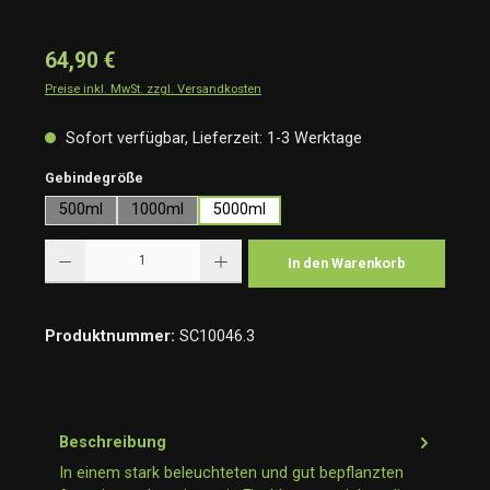
64,90 €
Preise inkl. MwSt. zzgl. Versandkosten
Sofort verfügbar, Lieferzeit: 1-3 Werktage
auswählen
Gebindegröße
500ml
1000ml
5000ml
Produkt Anzahl: Gib den gewünschten Wert ein oder benutze die Schaltflächen um die Anzah
In den Warenkorb
Produktnummer:
SC10046.3
Beschreibung
In einem stark beleuchteten und gut bepflanzten