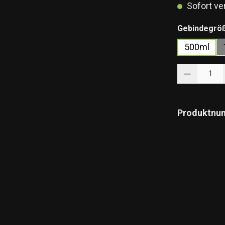
Sofort ver
Gebindegrö
500ml
Produkt Anzahl: 
Produktnu