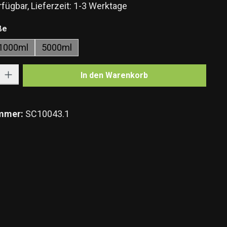
fügbar, Lieferzeit: 1-3 Werktage
auswählen
ße
1000ml
5000ml
Gib den gewünschten Wert ein oder benutze die Schaltflächen um die Anzahl zu e
In den Warenkorb
mmer:
SC10043.1