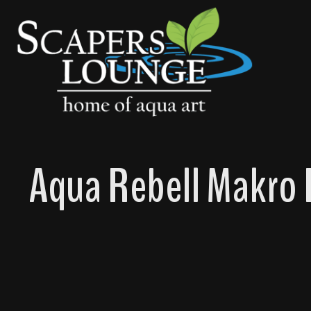
springen
Zur Hauptnavigation springen
Aqua Rebell Makro
Bildergalerie überspringen