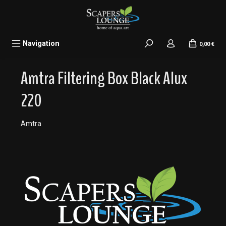
alt springen
Navigation
0,00 €
Amtra Filtering Box Black Alux
220
Amtra
Bildergalerie überspringen