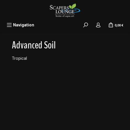
alt springen
Navigation
0,00 €
Advanced Soil
Tropical
Bildergalerie überspringen