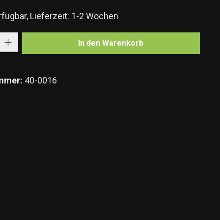
fügbar, Lieferzeit: 1-2 Wochen
Gib den gewünschten Wert ein oder benutze die Schaltflächen um die Anzahl zu e
In den Warenkorb
mmer:
40-0016