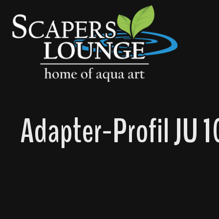
springen
Zur Hauptnavigation springen
Adapter-Profil JU 
Bildergalerie überspringen