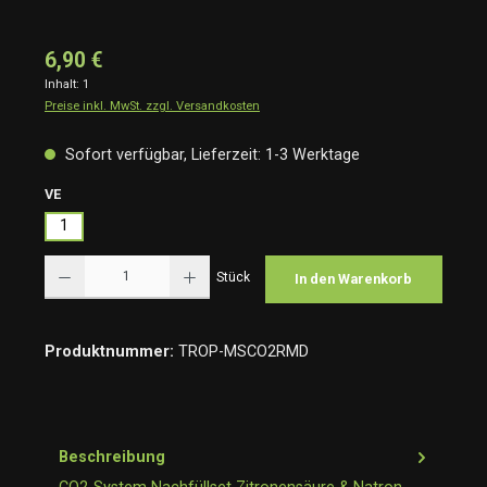
6,90 €
Inhalt:
1
Preise inkl. MwSt. zzgl. Versandkosten
Sofort verfügbar, Lieferzeit: 1-3 Werktage
auswählen
VE
1
Produkt Anzahl: Gib den gewünschten Wert ein oder benutze die Schaltflächen um die Anzah
Stück
In den Warenkorb
Produktnummer:
TROP-MSCO2RMD
Beschreibung