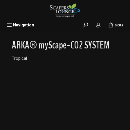
alt springen
Navigation
0,00 €
ARKA® myScape-CO2 SYSTEM
Tropical
Bildergalerie überspringen