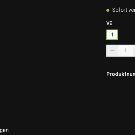
Sofort ver
auswähle
VE
1
Produkt Anzahl: 
Produktnu
gen