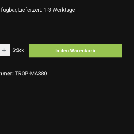
fügbar, Lieferzeit: 1-3 Werktage
n
Gib den gewünschten Wert ein oder benutze die Schaltflächen um die Anzahl zu e
Stück
In den Warenkorb
mmer:
TROP-MA380