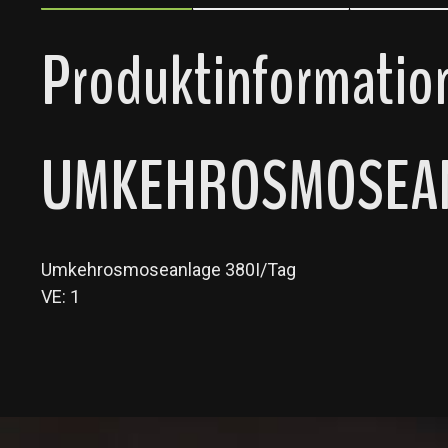
Produktinformati
UMKEHROSMOSEA
Umkehrosmoseanlage 380I/Tag
VE: 1