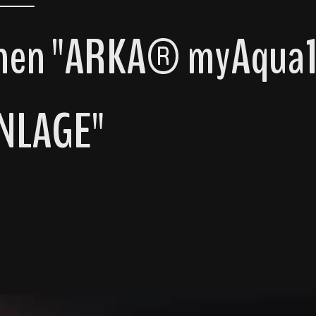
onen "ARKA® myAqua
NLAGE"