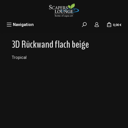
alt springen
Navigation
0,00 €
3D Rückwand flach beige
Tropical
Bildergalerie überspringen