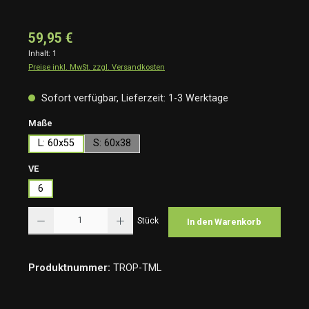
59,95 €
Inhalt:
1
Preise inkl. MwSt. zzgl. Versandkosten
Sofort verfügbar, Lieferzeit: 1-3 Werktage
auswählen
Maße
L: 60x55
S: 60x38
auswählen
VE
6
Produkt Anzahl: Gib den gewünschten Wert ein oder benutze die Schaltflächen um die Anzah
Stück
In den Warenkorb
Produktnummer:
TROP-TML