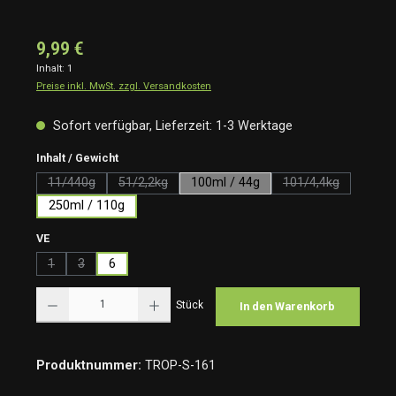
9,99 €
Inhalt:
1
Preise inkl. MwSt. zzgl. Versandkosten
Sofort verfügbar, Lieferzeit: 1-3 Werktage
auswählen
Inhalt / Gewicht
11/440g
51/2,2kg
100ml / 44g
101/4,4kg
(Diese Option ist zurzeit nicht verfügbar.)
(Diese Option ist zurzeit nicht verfügbar.)
(Diese Option ist 
250ml / 110g
auswählen
VE
1
3
6
(Diese Option ist zurzeit nicht verfügbar.)
(Diese Option ist zurzeit nicht verfügbar.)
Produkt Anzahl: Gib den gewünschten Wert ein oder benutze die Schaltflächen um die Anzah
Stück
In den Warenkorb
Produktnummer:
TROP-S-161