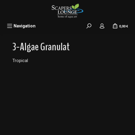
alt springen
Navigation
0,00 €
3-Algae Granulat
Tropical
Bildergalerie überspringen