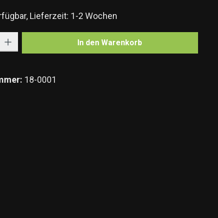
fügbar, Lieferzeit: 1-2 Wochen
Gib den gewünschten Wert ein oder benutze die Schaltflächen um die Anzahl zu e
In den Warenkorb
mmer:
18-0001