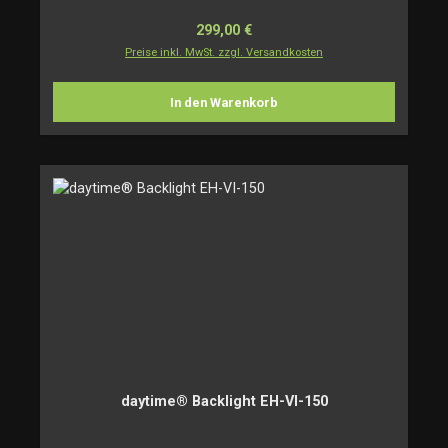
Regulärer Preis:
299,00 €
Preise inkl. MwSt. zzgl. Versandkosten
In den Warenkorb
daytime® Backlight EH-VI-150