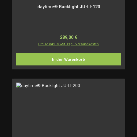
daytime® Backlight JU-LI-120
Regulärer Preis:
289,00 €
Preise inkl. MwSt. zzgl. Versandkosten
In den Warenkorb