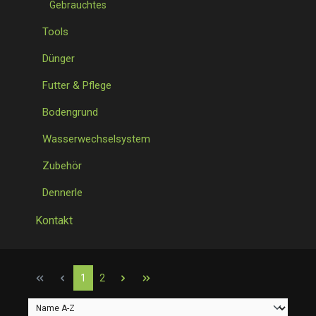
Gebrauchtes
Tools
Dünger
Futter & Pflege
Bodengrund
Wasserwechselsystem
Zubehör
Dennerle
Kontakt
Seite
Seite
1
2