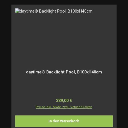
daytime® Backlight Pool, B100xH40cm
Regulärer Preis:
339,00 €
Preise inkl. MwSt. zzgl. Versandkosten
In den Warenkorb