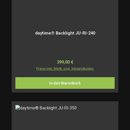
daytime® Backlight JU-RI-240
Regulärer Preis:
399,00 €
Preise inkl. MwSt. zzgl. Versandkosten
In den Warenkorb