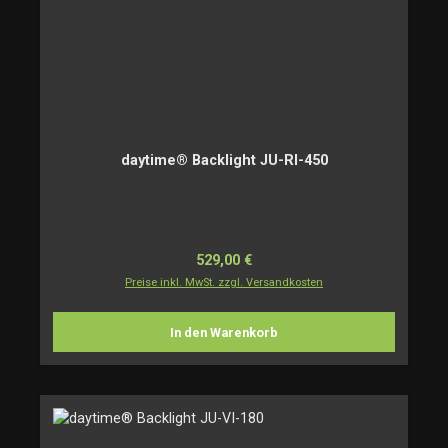
daytime® Backlight JU-RI-450
Regulärer Preis:
529,00 €
Preise inkl. MwSt. zzgl. Versandkosten
In den Warenkorb