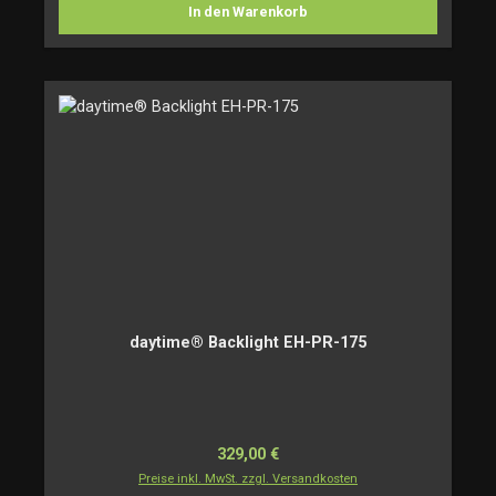
In den Warenkorb
daytime® Backlight EH-PR-175
Regulärer Preis:
329,00 €
Preise inkl. MwSt. zzgl. Versandkosten