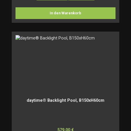
In den Warenkorb
daytime® Backlight Pool, B150xH60cm
Regulärer Preis:
579,00 €