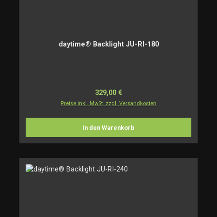
daytime® Backlight JU-RI-180
Regulärer Preis:
329,00 €
Preise inkl. MwSt. zzgl. Versandkosten
In den Warenkorb