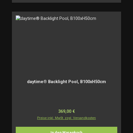
daytime® Backlight Pool, B100xH50cm
Regulärer Preis:
369,00 €
Preise inkl. MwSt. zzgl. Versandkosten
In den Warenkorb