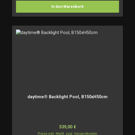
In den Warenkorb
daytime® Backlight Pool, B150xH50cm
Regulärer Preis:
539,00 €
Preise inkl. MwSt. zzgl. Versandkosten