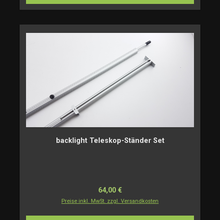
backlight Teleskop-Ständer Set
Regulärer Preis:
64,00 €
Preise inkl. MwSt. zzgl. Versandkosten