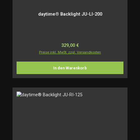
daytime® Backlight JU-LI-200
Regulärer Preis:
329,00 €
Preise inkl. MwSt. zzgl. Versandkosten
In den Warenkorb