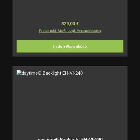
Regulärer Preis:
329,00 €
Preise inkl. MwSt. zzgl. Versandkosten
In den Warenkorb
daytime® Backlight EH-VI-240