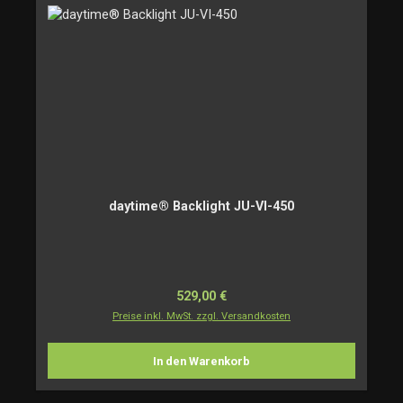
daytime® Backlight JU-VI-450
Regulärer Preis:
529,00 €
Preise inkl. MwSt. zzgl. Versandkosten
In den Warenkorb