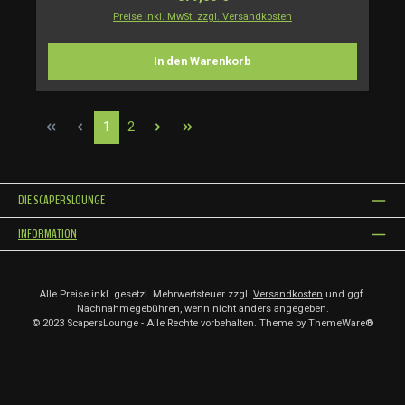
Preise inkl. MwSt. zzgl. Versandkosten
In den Warenkorb
Seite
Seite
1
2
DIE SCAPERSLOUNGE
INFORMATION
Alle Preise inkl. gesetzl. Mehrwertsteuer zzgl.
Versandkosten
und ggf.
Nachnahmegebühren, wenn nicht anders angegeben.
© 2023 ScapersLounge - Alle Rechte vorbehalten. Theme by
ThemeWare®