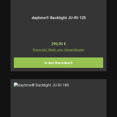
daytime® Backlight JU-RI-125
Regulärer Preis:
299,00 €
Preise inkl. MwSt. zzgl. Versandkosten
In den Warenkorb