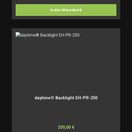
In den Warenkorb
daytime® Backlight EH-PR-250
Regulärer Preis:
339,00 €