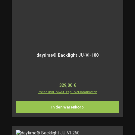
daytime® Backlight JU-VI-180
Regulärer Preis:
329,00 €
Preise inkl. MwSt. zzgl. Versandkosten
In den Warenkorb