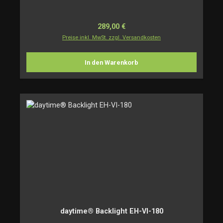
Regulärer Preis:
289,00 €
Preise inkl. MwSt. zzgl. Versandkosten
In den Warenkorb
daytime® Backlight EH-VI-180