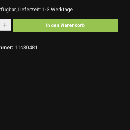
fügbar, Lieferzeit: 1-3 Werktage
Gib den gewünschten Wert ein oder benutze die Schaltflächen um die Anzahl zu e
In den Warenkorb
mmer:
11c30481